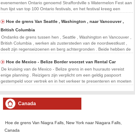
evenementen Ontario genoemd Straffordville s Watermelon Fest aan
hun lijst van top 100 Ontario festivals, en het festival kreeg een
Achievement Award voor zijn innovatieve partnership met haar
geboortestad gemeente Bayham . Het festival vier
Hoe de grens Van Seattle , Washington , naar Vancouver ,
British Columbia
Ondanks de grens tussen hen , Seattle , Washington en Vancouver ,
British Columbia , werken als zustersteden van de noordwestkust ,
deelt zijn regenseizoenen en berg achtergronden . Beide hebben de
bevolking van ongeveer 600.000 mensen , zowel op de oceaan -
toegankelijke zeehavens en beide hebben g
Hoe de Mexico - Belize Border voorzet van Rental Car
De kruising van de Mexico - Belize grens in een huurauto vereist
enige planning . Reizigers zijn verplicht om een ​​geldig paspoort
gestempeld voor vertrek en in het verkeer te presenteren en moeten
een bewijs hebben de huurauto is toegestaan ​​om het land van
herkomst te verlaten . Het bewijs is de
Canada
Hoe de grens Van Niagra Falls, New York naar Niagara Falls,
Canada