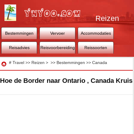
Reizen
Bestemmingen
Vervoer
Accommodaties
Reisadvies
Reisvoorbereiding
Reissoorten
Reizen
#
Travel
>>
Reizen
> >>
Bestemmingen
>>
Canada
Hoe de Border naar Ontario , Canada Kruis