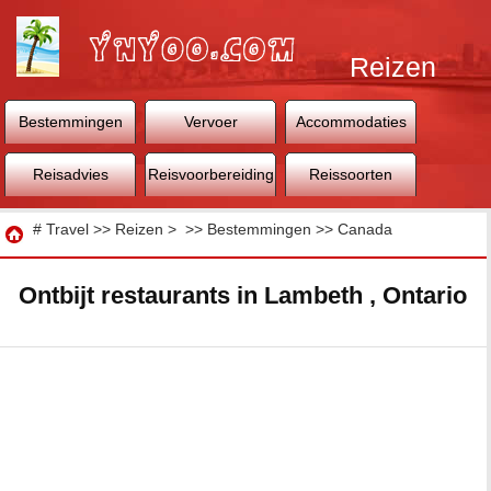
Reizen
Bestemmingen
Vervoer
Accommodaties
Reisadvies
Reisvoorbereiding
Reissoorten
Reizen
#
Travel
>>
Reizen
> >>
Bestemmingen
>>
Canada
Ontbijt restaurants in Lambeth , Ontario