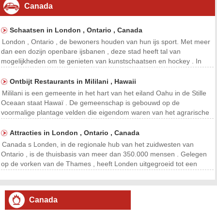
Canada
Schaatsen in London , Ontario , Canada
London , Ontario , de bewoners houden van hun ijs sport. Met meer
dan een dozijn openbare ijsbanen , deze stad heeft tal van
mogelijkheden om te genieten van kunstschaatsen en hockey . In
2013 , Londen gastheer van de prestigieuze Wereldkampioenschap
kunstschaatsen s International Skating Union , en
Ontbijt Restaurants in Mililani , Hawaii
Mililani is een gemeente in het hart van het eiland Oahu in de Stille
Oceaan staat Hawaï . De gemeenschap is gebouwd op de
voormalige plantage velden die eigendom waren van het agrarische
bedrijf Castle & Cooke . Ontwikkeling van Mililani begon in de vroege
jaren 1960 . Voor wie op zoek naar restaur
Attracties in London , Ontario , Canada
Canada s Londen, in de regionale hub van het zuidwesten van
Ontario , is de thuisbasis van meer dan 350.000 mensen . Gelegen
op de vorken van de Thames , heeft Londen uitgegroeid tot een
gerenommeerd bedrijf , medische en educatieve centrum .
Instellingen Londen onder meer de University of Western O
Canada