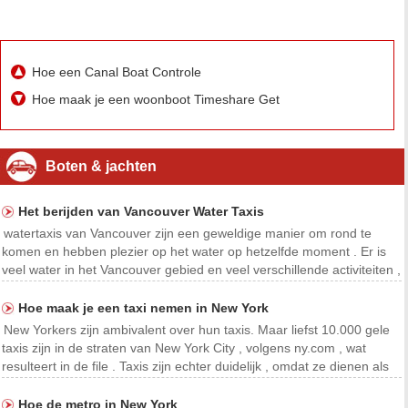
Hoe een Canal Boat Controle
Hoe maak je een woonboot Timeshare Get
Boten & jachten
Het berijden van Vancouver Water Taxis
watertaxis van Vancouver zijn een geweldige manier om rond te
komen en hebben plezier op het water op hetzelfde moment . Er is
veel water in het Vancouver gebied en veel verschillende activiteiten ,
zoals kajakken transport van boten en het schip naar de wal
personeel lanceringen , dat onder de term
Hoe maak je een taxi nemen in New York
New Yorkers zijn ambivalent over hun taxis. Maar liefst 10.000 gele
taxis zijn in de straten van New York City , volgens ny.com , wat
resulteert in de file . Taxis zijn echter duidelijk , omdat ze dienen als
een handig middel van transport door Manhattan , met name voor
gebieden niet voldoende gered
Hoe de metro in New York