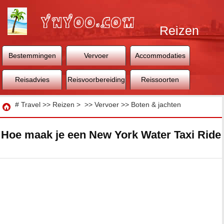
Reizen
Bestemmingen
Vervoer
Accommodaties
Reisadvies
Reisvoorbereiding
Reissoorten
Reizen
#
Travel
>>
Reizen
> >>
Vervoer
>>
Boten & jachten
Hoe maak je een New York Water Taxi Ride