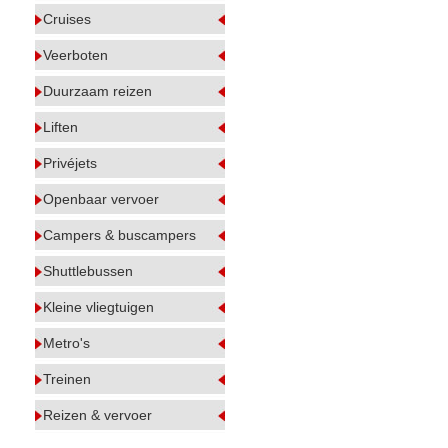
Cruises
Veerboten
Duurzaam reizen
Liften
Privéjets
Openbaar vervoer
Campers & buscampers
Shuttlebussen
Kleine vliegtuigen
Metro's
Treinen
Reizen & vervoer