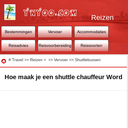
Reizen
Bestemmingen
Vervoer
Accommodaties
Reisadvies
Reisvoorbereiding
Reissoorten
Reizen
#
Travel
>>
Reizen
> >>
Vervoer
>>
Shuttlebussen
Hoe maak je een shuttle chauffeur Word