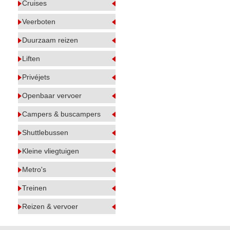
Cruises
Veerboten
Duurzaam reizen
Liften
Privéjets
Openbaar vervoer
Campers & buscampers
Shuttlebussen
Kleine vliegtuigen
Metro's
Treinen
Reizen & vervoer