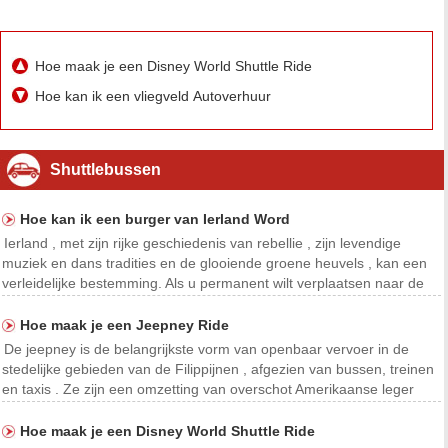
Hoe maak je een Disney World Shuttle Ride
Hoe kan ik een vliegveld Autoverhuur
Shuttlebussen
Hoe kan ik een burger van Ierland Word
Ierland , met zijn rijke geschiedenis van rebellie , zijn levendige
muziek en dans tradities en de glooiende groene heuvels , kan een
verleidelijke bestemming. Als u permanent wilt verplaatsen naar de
Emerald Isle , moet u een burger te worden . Afhankelijk van uw
specifieke omstandigheden en famili
Hoe maak je een Jeepney Ride
De jeepney is de belangrijkste vorm van openbaar vervoer in de
stedelijke gebieden van de Filippijnen , afgezien van bussen, treinen
en taxis . Ze zijn een omzetting van overschot Amerikaanse leger
jeeps die in gebruik na de Tweede Wereldoorlog waren . Ze zijn een
symbool van de Filippijnse cultuur
Hoe maak je een Disney World Shuttle Ride