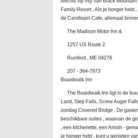
slechts vijf mijl van Black Mounta
Family Resort . Als je honger hebt ,
de Candlepin Cafe, allemaal binnen 
The Madison Motor Inn &
1257 US Route 2
Rumford , ME 04276
207 - 364-7973
Boardwalk Inn
The Boardwalk Inn ligt in de buu
Land, Step Falls, Screw Auger Fall
zondag Covered Bridge . De gasten
beschikbare suites , waarvan de gr
, een kitchenette, een Amish - ge
je honger hebt , kunt u genieten v