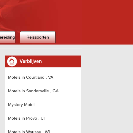
ereiding
Reissoorten
Verblijven
Motels in Courtland , VA
Motels in Sandersville , GA
Mystery Motel
Motels in Provo , UT
Motels in Wausau , WI