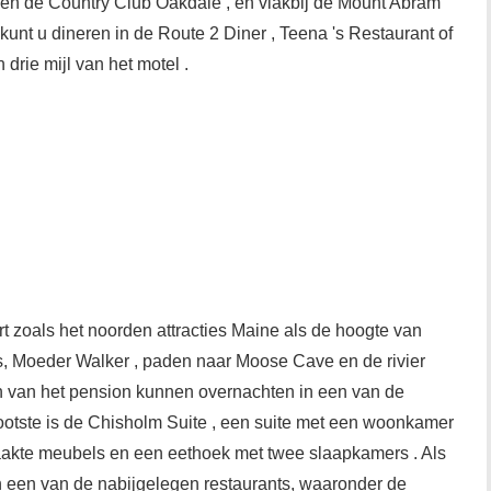
in en de Country Club Oakdale , en vlakbij de Mount Abram
 kunt u dineren in de Route 2 Diner , Teena 's Restaurant of
drie mijl van het motel .
rt zoals het noorden attracties Maine als de hoogte van
s, Moeder Walker , paden naar Moose Cave en de rivier
 van het pension kunnen overnachten in een van de
ootste is de Chisholm Suite , een suite met een woonkamer
maakte meubels en een eethoek met twee slaapkamers . Als
an een van de nabijgelegen restaurants, waaronder de