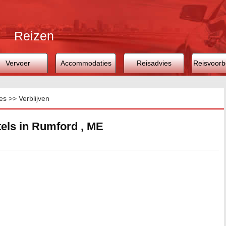
Reizen
Vervoer
Accommodaties
Reisadvies
Reisvoorb
es
>>
Verblijven
els in Rumford , ME