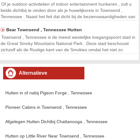
Of je outdoor-activiteiten of indoor entertainment hunkeren , zult u
beide dichtbij te vinden door als je huwelijksreis in Townsend ,
Tennessee . Naast het feit dat dicht bij de bezienswaardigheden van
de nabijgelegen Gatlinburg en Pigeon Forge , Townsend grenst
Great Smoky Mountains National Park .
Bear Townsend , Tennessee Hutten
Townsend , Tennessee is de meest westelijke toegangspoort stad in
de Great Smoky Mountains National Park . Deze stad beschouwt
zichzelf als de Rustige kant van de Smokies omdat het niet zo
commercieel als de andere twee gateway-steden , Gatlinburg ,
Tennessee en Cherokee , North Carolina. Sommige b
Alternatieve
accommodaties
Hutten in of nabij Pigeon Forge , Tennessee
Pioneer Cabins in Townsend , Tennessee
Afgelegen Hutten Dichtbij Chattanooga , Tennessee
Hutten op Little River Near Townsend , Tennessee