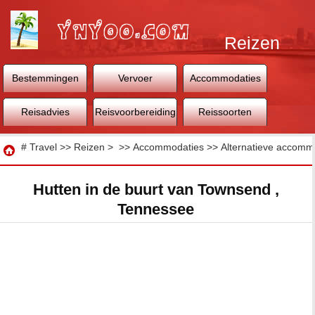
Reizen
Bestemmingen
Vervoer
Accommodaties
Reisadvies
Reisvoorbereiding
Reissoorten
Reizen
#
Travel
>>
Reizen
> >>
Accommodaties
>>
Alternatieve accomm
Hutten in de buurt van Townsend ,
Tennessee