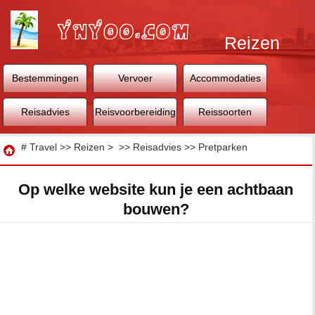
Reizen
Bestemmingen
Vervoer
Accommodaties
Reisadvies
Reisvoorbereiding
Reissoorten
Reizen
#
Travel
>>
Reizen
> >>
Reisadvies
>>
Pretparken
Op welke website kun je een achtbaan
bouwen?