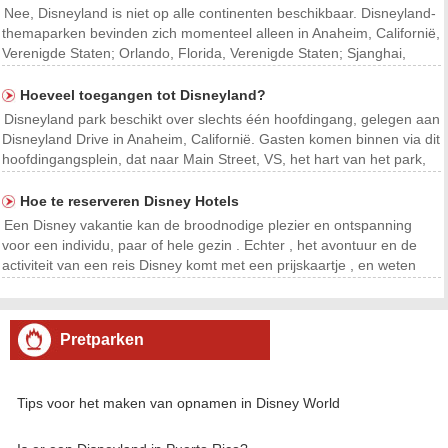
Nee, Disneyland is niet op alle continenten beschikbaar. Disneyland-
themaparken bevinden zich momenteel alleen in Anaheim, Californië,
Verenigde Staten; Orlando, Florida, Verenigde Staten; Sjanghai,
China; Tokio, Japan; en Parijs, Frankrijk.
Hoeveel toegangen tot Disneyland?
Disneyland park beschikt over slechts één hoofdingang, gelegen aan
Disneyland Drive in Anaheim, Californië. Gasten komen binnen via dit
hoofdingangsplein, dat naar Main Street, VS, het hart van het park,
leidt.
Hoe te reserveren Disney Hotels
Een Disney vakantie kan de broodnodige plezier en ontspanning
voor een individu, paar of hele gezin . Echter , het avontuur en de
activiteit van een reis Disney komt met een prijskaartje , en weten
hoe Disney hotels boeken is net zo belangrijk als het boeken van
vluchten , waardoor maaltijd reserver
Pretparken
Tips voor het maken van opnamen in Disney World