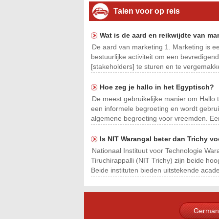
Talen voor op reis
Wat is de aard en reikwijdte van ma
De aard van marketing 1. Marketing is e
bestuurlijke activiteit om een ​​bevredig
[stakeholders] te sturen en te vergemakkel
Hoe zeg je hallo in het Egyptisch?
De meest gebruikelijke manier om Hallo te zegg
een informele begroeting en wordt gebrui
algemene begroeting voor vreemden. Een
Is NIT Warangal beter dan Trichy vo
Nationaal Instituut voor Technologie War
Tiruchirappalli (NIT Trichy) zijn beide ho
Beide instituten bieden uitstekende ac
German