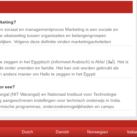
rketing?
en sociaal en managementproces Marketing is een sociale en
ende uitwisseling tussen organisaties en belangengroepen
ijken. Volgens deze definitie vinden marketingactiviteiten
en in het Egyptisch (informeel Arabisch) is Ahla! (أهلا). Het is
kt onder vrienden en familie. Het kan ook worden gebruikt als
 andere manier om Hallo te zeggen in het Egypti
or eee?
angal (NIT Warangal) en Nationaal Instituut voor Technologie
og aangeschreven instellingen voor technisch onderwijs in India.
ademische programmas, onderzoeksmogelijkheden en campu
Dutch
Danish
Norwegian
Italia