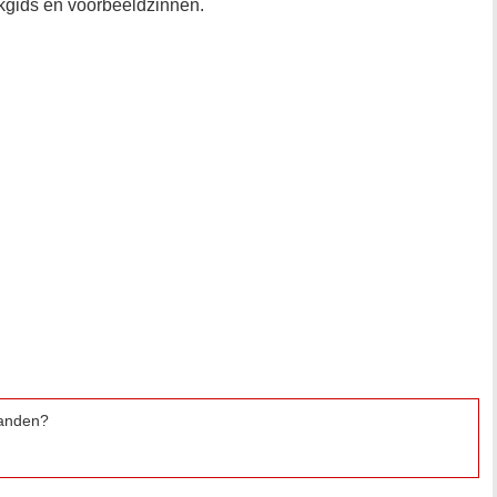
kgids en voorbeeldzinnen.
 landen?