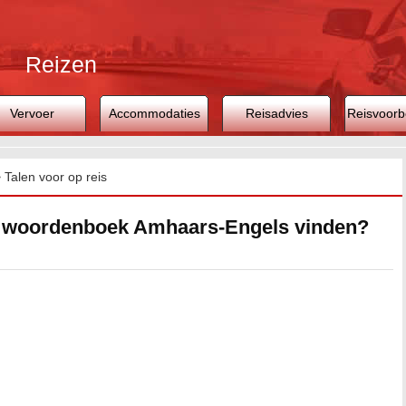
Reizen
Vervoer
Accommodaties
Reisadvies
Reisvoorb
>
Talen voor op reis
e woordenboek Amhaars-Engels vinden?