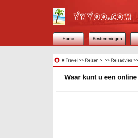
Home
Bestemmingen
Reizen
#
Travel
>>
Reizen
> >>
Reisadvies
>
Waar kunt u een onlin