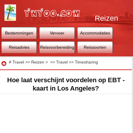
Reizen
Bestemmingen
Vervoer
Accommodaties
Reisadvies
Reisvoorbereiding
Reissoorten
Reizen
#
Travel
>>
Reizen
> >>
Travel
>>
Timesharing
Hoe laat verschijnt voordelen op EBT -
kaart in Los Angeles?