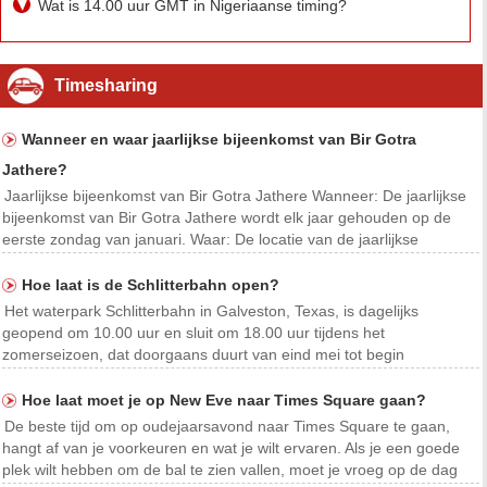
Wat is 14.00 uur GMT in Nigeriaanse timing?
Timesharing
Wanneer en waar jaarlijkse bijeenkomst van Bir Gotra
Jathere?
Jaarlijkse bijeenkomst van Bir Gotra Jathere Wanneer: De jaarlijkse
bijeenkomst van Bir Gotra Jathere wordt elk jaar gehouden op de
eerste zondag van januari. Waar: De locatie van de jaarlijkse
bijeenkomst wisselt tussen de verschillende dorpen waar Bir Gotra-
families wonen.
Hoe laat is de Schlitterbahn open?
Het waterpark Schlitterbahn in Galveston, Texas, is dagelijks
geopend om 10.00 uur en sluit om 18.00 uur tijdens het
zomerseizoen, dat doorgaans duurt van eind mei tot begin
september. Buiten het seizoen is het park alleen in het weekend
geopend. Het is altijd het beste om de officiële website van S
Hoe laat moet je op New Eve naar Times Square gaan?
De beste tijd om op oudejaarsavond naar Times Square te gaan,
hangt af van je voorkeuren en wat je wilt ervaren. Als je een goede
plek wilt hebben om de bal te zien vallen, moet je vroeg op de dag