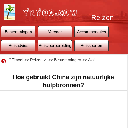
Reizen
Bestemmingen
Vervoer
Accommodaties
Reisadvies
Reisvoorbereiding
Reissoorten
Reizen
#
Travel
>>
Reizen
> >>
Bestemmingen
>>
Azië
Hoe gebruikt China zijn natuurlijke
hulpbronnen?