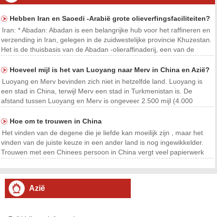
Hebben Iran en Saoedi -Arabië grote olieverfingsfaciliteiten?
Iran: * Abadan: Abadan is een belangrijke hub voor het raffineren en
verzending in Iran, gelegen in de zuidwestelijke provincie Khuzestan.
Het is de thuisbasis van de Abadan -olieraffinaderij, een van de
grootste raffinaderijen ter wereld. De raffinaderij heeft een capaciteit
van 400.000 vaten ol
Hoeveel mijl is het van Luoyang naar Merv in China en Azië?
Luoyang en Merv bevinden zich niet in hetzelfde land. Luoyang is
een stad in China, terwijl Merv een stad in Turkmenistan is. De
afstand tussen Luoyang en Merv is ongeveer 2.500 mijl (4.000
kilometer).
Hoe om te trouwen in China
Het vinden van de degene die je liefde kan moeilijk zijn , maar het
vinden van de juiste keuze in een ander land is nog ingewikkelder.
Trouwen met een Chinees persoon in China vergt veel papierwerk
dus wees voorbereid . Je moet ervoor zorgen dat u zich bewust bent
van wat u nodig heeft voordat u naa
Azië