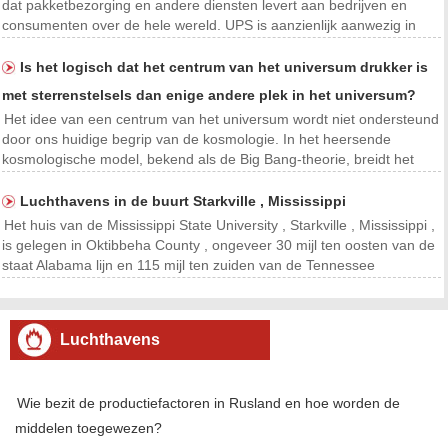
dat pakketbezorging en andere diensten levert aan bedrijven en
consumenten over de hele wereld. UPS is aanzienlijk aanwezig in
Maryland, met een aantal distributiecentra en bezorgcentra in de
hele staat. UPS biedt verschillende bezo
Is het logisch dat het centrum van het universum drukker is
met sterrenstelsels dan enige andere plek in het universum?
Het idee van een centrum van het universum wordt niet ondersteund
door ons huidige begrip van de kosmologie. In het heersende
kosmologische model, bekend als de Big Bang-theorie, breidt het
universum zich uniform uit op grote schaal, en is er geen enkel
centraal punt van waaruit alles is ontstaan ​​
Luchthavens in de buurt Starkville , Mississippi
Het huis van de Mississippi State University , Starkville , Mississippi ,
is gelegen in Oktibbeha County , ongeveer 30 mijl ten oosten van de
staat Alabama lijn en 115 mijl ten zuiden van de Tennessee
staatsgrens . Twee grote luchthavens binnen 130 mijl de stad dienen
, en een regionale luchthaven i
Luchthavens
Wie bezit de productiefactoren in Rusland en hoe worden de
middelen toegewezen?