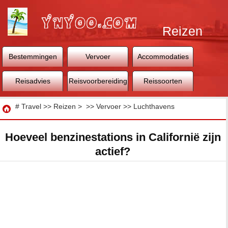
Reizen
Bestemmingen
Vervoer
Accommodaties
Reisadvies
Reisvoorbereiding
Reissoorten
Reizen
#
Travel
>>
Reizen
> >>
Vervoer
>>
Luchthavens
Hoeveel benzinestations in Californië zijn
actief?