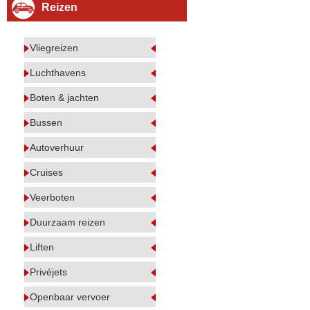
Reizen
Vliegreizen
Luchthavens
Boten & jachten
Bussen
Autoverhuur
Cruises
Veerboten
Duurzaam reizen
Liften
Privéjets
Openbaar vervoer