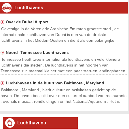
Luchthavens
Over de Dubai Airport
Gevestigd in de Verenigde Arabische Emiraten grootste stad , de
internationale luchthaven van Dubai is een van de drukste
luchthavens in het Midden-Oosten en dient als een belangrijke
internationale hub voor reizigers over de hele wereld. De luchthaven
staat bekend om zijn belang als een high-traff
Noord- Tennessee Luchthavens
Tennessee heeft twee internationale luchthavens en vele kleinere
luchthavens die steden. De luchthavens in het noorden van
Tennessee zijn meestal kleiner met een paar start-en landingsbanen
, maar zijn over het algemeen open voor het publiek en worden
gemeentelijke eigendom . International Airport
Luchthavens in de buurt van Baltimore , Maryland
Baltimore , Maryland , biedt cultuur en activiteiten gericht op de
haven. De haven beschikt over een cultureel aanbod van restaurants
, evenals musea , rondleidingen en het National Aquarium . Het is
ook een poort voor dag cruises , avond afvaarten en de vaart op
oceaanstomers van cruisemaatschappij
Luchthavens