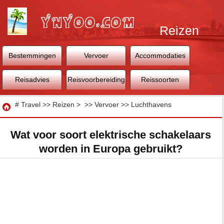
Reizen
Bestemmingen
Vervoer
Accommodaties
Reisadvies
Reisvoorbereiding
Reissoorten
Reizen
#
Travel
>>
Reizen
> >>
Vervoer
>>
Luchthavens
Wat voor soort elektrische schakelaars
worden in Europa gebruikt?