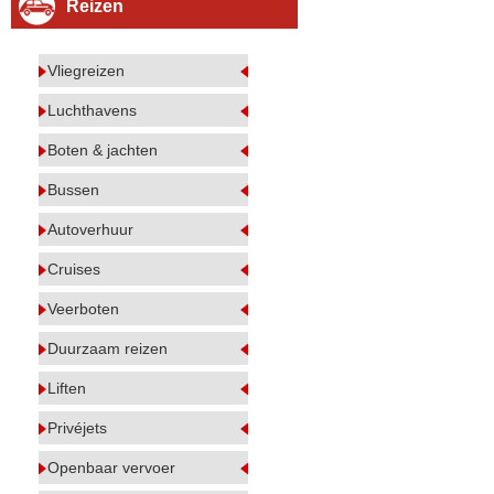
Reizen
Vliegreizen
Luchthavens
Boten & jachten
Bussen
Autoverhuur
Cruises
Veerboten
Duurzaam reizen
Liften
Privéjets
Openbaar vervoer