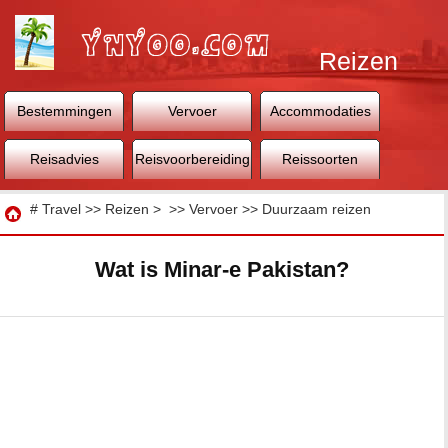
Reizen
Bestemmingen
Vervoer
Accommodaties
Reisadvies
Reisvoorbereiding
Reissoorten
Reizen
#
Travel
>>
Reizen
> >>
Vervoer
>>
Duurzaam reizen
Wat is Minar-e Pakistan?