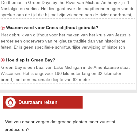
De themas in Green Days by the River van Michael Anthony zijn: 1.
Nostalgie en verlies: Het lied gaat over de jeugdherinneringen van de
spreker aan de tijd die hij met zijn vrienden aan de rivier doorbracht,
en hoe die dagen nu voorbij zijn. De spreker drukt een gevoel van
heimwee uit naar de eenvo
Waarom werd voor Cross olijfhout gebruikt?
Het gebruik van olijfhout voor het maken van het kruis van Jezus is
eerder een onderwerp van religieuze traditie dan van historische
feiten. Er is geen specifieke schriftuurlijke verwijzing of historisch
bewijs om definitief vast te stellen welk hout voor het kruis is gebruikt.
De Evangeliën vermeld
Hoe diep is Green Bay?
Green Bay is een baai van Lake Michigan in de Amerikaanse staat
Wisconsin. Het is ongeveer 190 kilometer lang en 32 kilometer
breed, met een maximale diepte van 62 meter.
Duurzaam reizen
Wat zou ervoor zorgen dat groene planten meer zuurstof
produceren?