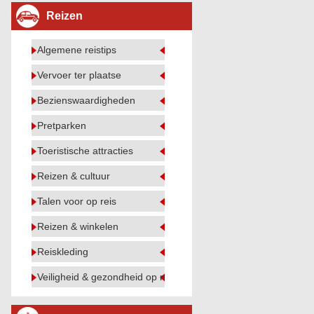
Reizen
Algemene reistips
Vervoer ter plaatse
Bezienswaardigheden
Pretparken
Toeristische attracties
Reizen & cultuur
Talen voor op reis
Reizen & winkelen
Reiskleding
Veiligheid & gezondheid op reis