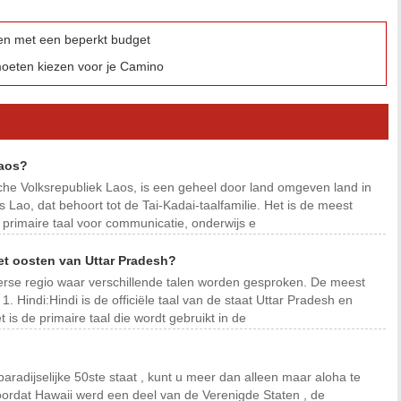
eren met een beperkt budget
oeten kiezen voor je Camino
Laos?
che Volksrepubliek Laos, is een geheel door land omgeven land in
is Lao, dat behoort tot de Tai-Kadai-taalfamilie. Het is de meest
e primaire taal voor communicatie, onderwijs e
et oosten van Uttar Pradesh?
verse regio waar verschillende talen worden gesproken. De meest
1. Hindi:Hindi is de officiële taal van de staat Uttar Pradesh en
 is de primaire taal die wordt gebruikt in de
aradijselijke 50ste staat , kunt u meer dan alleen maar aloha te
rdat Hawaii werd een deel van de Verenigde Staten , de