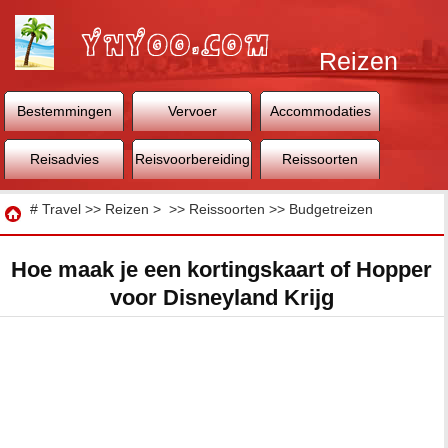
Reizen
Bestemmingen
Vervoer
Accommodaties
Reisadvies
Reisvoorbereiding
Reissoorten
Reizen
#
Travel
>>
Reizen
> >>
Reissoorten
>>
Budgetreizen
Hoe maak je een kortingskaart of Hopper
voor Disneyland Krijg