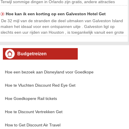
Terwijl sommige dingen in Orlando zijn gratis, andere attracties
kosten u veel geld en kan een gat in uw vakantie budget . Met
aantrekkelijkheid opties zoals dinersh
Hoe kan ik een korting op een Galveston Hotel Get
De 32 mijl van de stranden die deel uitmaken van Galveston Island
maken het ideaal voor een ontspannen uitje . Galveston ligt op
slechts een uur rijden van Houston , is toegankelijk vanuit een grote
snelweg , en het is een gemakkelijke rit van de vele gebied locaties.
Zodra u aankomt , zult u merken
Budgetreizen
Hoe een bezoek aan Disneyland voor Goedkope
Hoe te Vluchten Discount Red Eye Get
Hoe Goedkopere Rail tickets
Hoe te Discount Vertrekken Get
How to Get Discount Air Travel