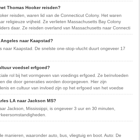
 met Thomas Hooker reisden?
er reisden, waren lid van de Connecticut Colony. Het waren
ar religieuze vrijheid. Ze verlieten Massachusetts Bay Colony
eiders daar. Ze reisden overland van Massachusetts naar Connecti
s Angeles naar Kaapstad?
es naar Kaapstad. De snelste one-stop-vlucht duurt ongeveer 17
ultuur voedsel erfgoed?
ciale rol bij het vormgeven van voedings erfgoed. Ze beïnvloeden
ijken die door generaties worden doorgegeven. Hier zijn
nis en cultuur van invloed zijn op het erfgoed van het voedse
Charles LA naar Jackson MS?
naar Jackson, Mississippi, is ongeveer 3 uur en 30 minuten,
erkeersomstandigheden.
de manieren, waaronder auto, bus, vliegtuig en boot. Auto: De