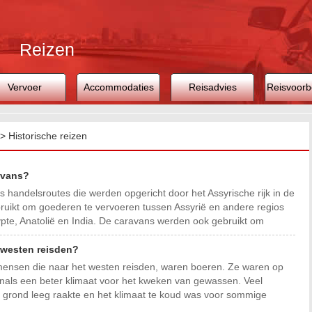
Reizen
Vervoer
Accommodaties
Reisadvies
Reisvoorb
>
Historische reizen
avans?
handelsroutes die werden opgericht door het Assyrische rijk in de
uikt om goederen te vervoeren tussen Assyrië en andere regios
te, Anatolië en India. De caravans werden ook gebruikt om
 westen reisden?
nsen die naar het westen reisden, waren boeren. Ze waren op
nals een beter klimaat voor het kweken van gewassen. Veel
grond leeg raakte en het klimaat te koud was voor sommige