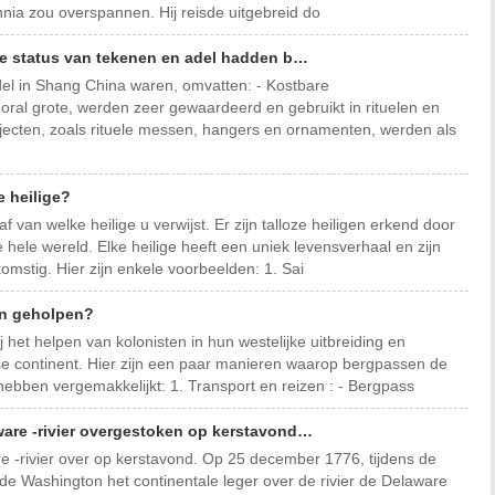
nnia zou overspannen. Hij reisde uitgebreid do
de status van tekenen en adel hadden b…
del in Shang China waren, omvatten: - Kostbare
ral grote, werden zeer gewaardeerd en gebruikt in rituelen en
jecten, zoals rituele messen, hangers en ornamenten, werden als
e heilige?
 van welke heilige u verwijst. Er zijn talloze heiligen erkend door
e hele wereld. Elke heilige heeft een uniek levensverhaal en zijn
mstig. Hier zijn enkele voorbeelden: 1. Sai
en geholpen?
 het helpen van kolonisten in hun westelijke uitbreiding en
e continent. Hier zijn een paar manieren waarop bergpassen de
ebben vergemakkelijkt: 1. Transport en reizen : - Bergpass
are -rivier overgestoken op kerstavond…
 -rivier over op kerstavond. Op 25 december 1776, tijdens de
de Washington het continentale leger over de rivier de Delaware