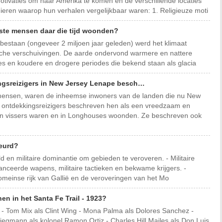
otivaties om naar Amerika te komen en de verschillende locaties
ieren waarop hun verhalen vergelijkbaar waren: 1. Religieuze moti
gste mensen daar die tijd woonden?
bestaan ​​(ongeveer 2 miljoen jaar geleden) werd het klimaat
sche verschuivingen. De aarde ondervond warmere en nattere
es en koudere en drogere periodes die bekend staan ​​als glacia
ngsreizigers in New Jersey Lenape besch…
mensen, waren de inheemse inwoners van de landen die nu New
 ontdekkingsreizigers beschreven hen als een vreedzaam en
en vissers waren en in Longhouses woonden. Ze beschreven ook
beurd?
ld en militaire dominantie om gebieden te veroveren. - Militaire
vanceerde wapens, militaire tactieken en bekwame krijgers. -
meinse rijk van Gallië en de veroveringen van het Mo
en in het Santa Fe Trail - 1923?
. - Tom Mix als Clint Wing - Mona Palma als Dolores Sanchez -
iegmann als kolonel Ramon Ortiz - Charles Hill Mailes als Don Luis