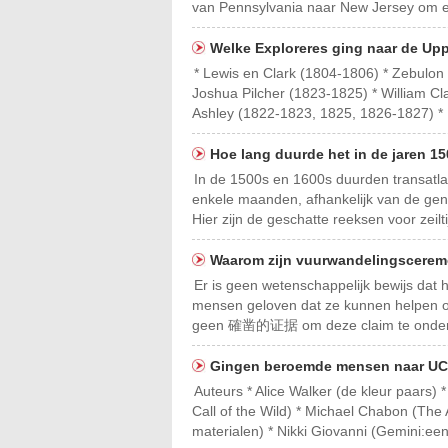
van Pennsylvania naar New Jersey om een
Welke Exploreres ging naar de Upp
* Lewis en Clark (1804-1806) * Zebulon
Joshua Pilcher (1823-1825) * William Cl
Ashley (1822-1823, 1825, 1826-1827) * 
Hoe lang duurde het in de jaren 1
In de 1500s en 1600s duurden transatla
enkele maanden, afhankelijk van de gen
Hier zijn de geschatte reeksen voor zeilt
Waarom zijn vuurwandelingscerem
Er is geen wetenschappelijk bewijs da
mensen geloven dat ze kunnen helpen om
geen 確凿的证据 om deze claim te onder
Gingen beroemde mensen naar UC
Auteurs * Alice Walker (de kleur paars)
Call of the Wild) * Michael Chabon (The 
materialen) * Nikki Giovanni (Gemini:een