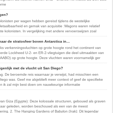
orne
agen?
lonisten per wagen hebben gereisd tijdens de westelijke
 Betaalbaarheid en gemak van acquisitie :Wagons waren relatief
e kolonisten. In vergelijking met andere vervoerswijzen zoal
aar de stratosfeer boven Antarctica in…
eks verkenningsvluchten op grote hoogte rond het continent van
eerde Lockheed U-2- en ER-2-vliegtuigen die deel uitmaakten van
AABO) op grote hoogte. Deze vluchten waren voornamelijk ger
genlijk met de vlucht uit San Diego?
raag. De beroemde reis waarnaar je verwijst, had misschien een
Diego was. Geef me alsjeblieft meer context of geef de specifieke
en ik zal mijn best doen om nauwkeurige informatie
 van Giza (Egypte): Deze kolossale structuren, gebouwd als graven
 jaar geleden, worden beschouwd als een van de meest
ering. 2. The Hanging Gardens of Babylon (Irak): Dit legendar