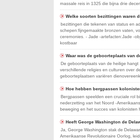
massale reis in 1325 die bijna drie dece
Welke soorten bezittingen waren 
bezittingen die tekenen van status en a
schepen:fijngemaakte bronzen vaten, voo
ceremonies. - Jade -artefacten:Jade -ob
kostbaar
Waar was de geboorteplaats van d
De geboorteplaats van de heilige hangt af
verschillende religies en culturen over d
geboorteplaatsen variëren dienovereenko
Hoe hebben bergpassen kolonist
Bergpassen speelden een cruciale rol bij
nederzetting van het Noord -Amerikaans
beweging en het succes van kolonisten h
Heeft George Washington de Delaw
Ja, George Washington stak de Delaware
Amerikaanse Revolutionaire Oorlog, leid