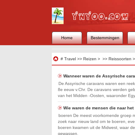
Home
Bestemmingen
Reizen
#
Travel
>>
Reizen
> >>
Reissoorten
>
Wanneer waren de Assyrische car
De Assyrische caravans waren een reeks 
8e eeuw v.Chr. De caravans werden gebr
van het Midden -Oosten, waaronder Egyp
Wie waren de mensen die naar het
boeren De meest voorkomende groep me
zoek naar nieuw land om te boeren, eve
boeren kwamen uit de Midwest, waar de 
gewassen.