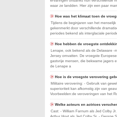
ervaringen ondanks hun verschillende m
waar ze landden. Hier zijn een paar man
Hoe was het klimaat toen de vroe
Tijdens de beginjaren van het menselijk 
gekenmerkt door verschillende dramati
periodes bekend als interglaciale period
Hoe hebben de vroegste ontdekki
Lenape, ook bekend als de Delaware -
Jersey omvatten. De vroegste Europese
gastvrije mensen, die bekwame jagers 
de Lenape a
Hoe is de vroegste verovering ge
Militaire verovering: - Gebruik van gewe
superioriteit kan afkomstig zijn van gea
Voorbeelden:de veroveringen van het Ro
Welke acteurs en actrices verschen
Cast: - William Farnum als Jed Colby Jr
Arthur Hoyt als Jed Colby Sr. - George S