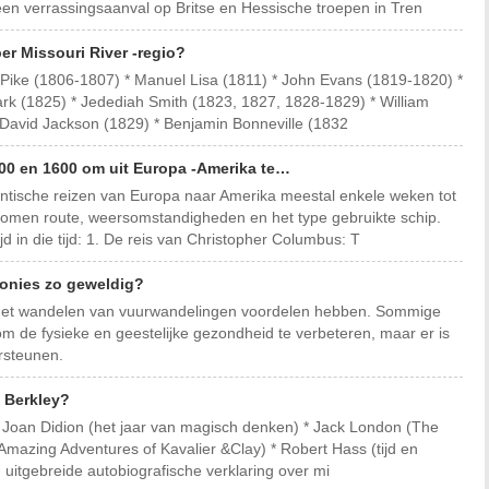
 ​​verrassingsaanval op Britse en Hessische troepen in Tren
er Missouri River -regio?
 Pike (1806-1807) * Manuel Lisa (1811) * John Evans (1819-1820) *
ark (1825) * Jedediah Smith (1823, 1827, 1828-1829) * William
David Jackson (1829) * Benjamin Bonneville (1832
500 en 1600 om uit Europa -Amerika te…
ntische reizen van Europa naar Amerika meestal enkele weken tot
omen route, weersomstandigheden en het type gebruikte schip.
ijd in die tijd: 1. De reis van Christopher Columbus: T
onies zo geweldig?
t het wandelen van vuurwandelingen voordelen hebben. Sommige
 de fysieke en geestelijke gezondheid te verbeteren, maar er is
steunen.
 Berkley?
 * Joan Didion (het jaar van magisch denken) * Jack London (The
Amazing Adventures of Kavalier &Clay) * Robert Hass (tijd en
 uitgebreide autobiografische verklaring over mi