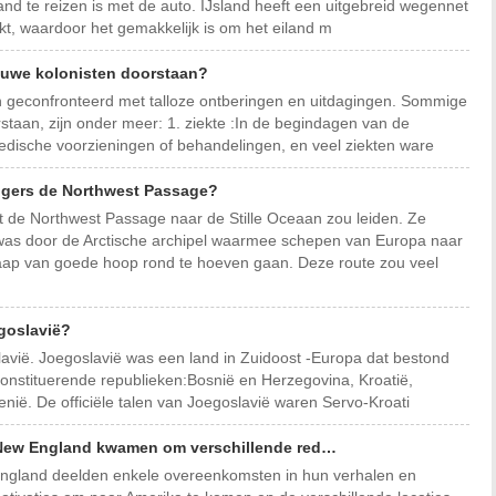
and te reizen is met de auto. IJsland heeft een uitgebreid wegennet
ijkt, waardoor het gemakkelijk is om het eiland m
euwe kolonisten doorstaan?
n geconfronteerd met talloze ontberingen en uitdagingen. Sommige
taan, zijn onder meer: 1. ziekte :In de begindagen van de
edische voorzieningen of behandelingen, en veel ziekten ware
zigers de Northwest Passage?
t de Northwest Passage naar de Stille Oceaan zou leiden. Ze
 was door de Arctische archipel waarmee schepen van Europa naar
ap van goede hoop rond te hoeven gaan. Deze route zou veel
egoslavië?
lavië. Joegoslavië was een land in Zuidoost -Europa dat bestond
constituerende republieken:Bosnië en Herzegovina, Kroatië,
ië. De officiële talen van Joegoslavië waren Servo-Kroati
New England kwamen om verschillende red…
ngland deelden enkele overeenkomsten in hun verhalen en