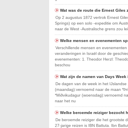
Wat was de route die Ernest Giles 
Op 2 augustus 1872 vertrok Ernest Gile
Springs) op een solo -expeditie om Aust
naar de West -Australische grens zou le
Welke mensen en evenementen spee
Verschillende mensen en evenementen h
veranderingen in Israël door de geschied
evenementen: 1. Theodor Herzl: Theodor 
beschou
Wat zijn de namen van Days Week 
De dagen van de week in het IJslandse
(maandag):vernoemd naar de maan *Þri
*Miðvikudagur (woensdag):vernoemd n
naar het nu
Welke beroemde reiziger bezocht h
De beroemde reiziger die het grootste dee
27-jarige reizen is IBN Battuta. Ibn Ba