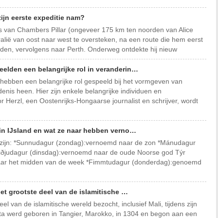
zijn eerste expeditie nam?
s van Chambers Pillar (ongeveer 175 km ten noorden van Alice
ralië van oost naar west te oversteken, na een route die hem eerst
iden, vervolgens naar Perth. Onderweg ontdekte hij nieuw
lden een belangrijke rol in veranderin…
ebben een belangrijke rol gespeeld bij het vormgeven van
enis heen. Hier zijn enkele belangrijke individuen en
Herzl, een Oostenrijks-Hongaarse journalist en schrijver, wordt
in IJsland en wat ze naar hebben verno…
 zijn: *Sunnudagur (zondag):vernoemd naar de zon *Mánudagur
ðjudagur (dinsdag):vernoemd naar de oude Noorse god Týr
aar het midden van de week *Fimmtudagur (donderdag):genoemd
et grootste deel van de islamitische …
l van de islamitische wereld bezocht, inclusief Mali, tijdens zijn
ttuta werd geboren in Tangier, Marokko, in 1304 en begon aan een